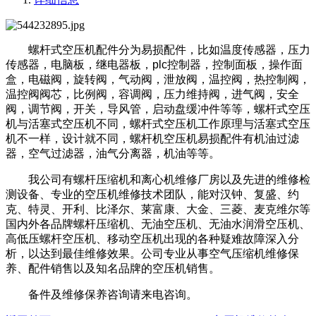
螺杆式空压机配件分为易损配件，比如温度传感器，压力
传感器，电脑板，继电器板，plc控制器，控制面板，操作面
盒，电磁阀，旋转阀，气动阀，泄放阀，温控阀，热控制阀，
温控阀阀芯，比例阀，容调阀，压力维持阀，进气阀，安全
阀，调节阀，开关，导风管，启动盘缓冲件等等，螺杆式空压
机与活塞式空压机不同，螺杆式空压机工作原理与活塞式空压
机不一样，设计就不同，螺杆机空压机易损配件有机油过滤
器，空气过滤器，油气分离器，机油等等。
我公司
有螺杆压缩机和离心机维修厂房
以及
先进的维修检
测设备
、专业的空压机维修技术团队，
能对汉钟、复盛、约
克、特灵、开利、比泽尔、莱富康、大金、三菱、麦克维尔等
国内外各品牌螺杆压缩机
、
无油空压机、无油水润滑空压机、
高低压螺杆空压机、移动空压机出现的各种疑难故障深入分
析，以达到最佳维修效果
。公司
专业
从事空气
压缩机维修保
养
、配件销售以
及
知名品牌的空压机
销售。
备件及维修保养咨询请来电咨询。