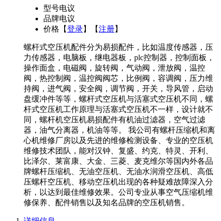
型号
电议
品牌
电议
价格
【
登录
】【
注册
】
螺杆式空压机配件分为易损配件，比如温度传感器，压
力传感器，电脑板，继电器板，plc控制器，控制面板，
操作面盒，电磁阀，旋转阀，气动阀，泄放阀，温控
阀，热控制阀，温控阀阀芯，比例阀，容调阀，压力维
持阀，进气阀，安全阀，调节阀，开关，导风管，启动
盘缓冲件等等，螺杆式空压机与活塞式空压机不同，螺
杆式空压机工作原理与活塞式空压机不一样，设计就不
同，螺杆机空压机易损配件有机油过滤器，空气过滤
器，油气分离器，机油等等。 我公司有螺杆压缩机和离
心机维修厂房以及先进的维修检测设备、专业的空压机
维修技术团队，能对汉钟、复盛、约克、特灵、开利、
比泽尔、莱富康、大金、三菱、麦克维尔等国内外各品
牌螺杆压缩机、无油空压机、无油水润滑空压机、高低
压螺杆空压机、移动空压机出现的各种疑难故障深入分
析，以达到最佳维修效果。公司专业从事空气压缩机维
修保养、配件销售以及知名品牌的空压机销售。
详细信息